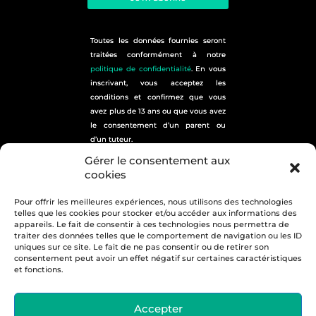
Toutes les données fournies seront
traitées conformément à notre
politique de confidentialité
. En vous
inscrivant, vous acceptez les
conditions et confirmez que vous
avez plus de 13 ans ou que vous avez
le consentement d’un parent ou
d’un tuteur.
plan du site
Gérer le consentement aux
cookies
Pour offrir les meilleures expériences, nous utilisons des technologies
telles que les cookies pour stocker et/ou accéder aux informations des
appareils. Le fait de consentir à ces technologies nous permettra de
traiter des données telles que le comportement de navigation ou les ID
uniques sur ce site. Le fait de ne pas consentir ou de retirer son
consentement peut avoir un effet négatif sur certaines caractéristiques
19 Rue Charles Tellier – 13014 Marseille
et fonctions.
Tél. 01 75 43 48 48
Retrouvez-nous sur :
Accepter