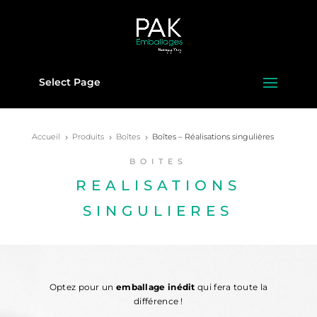
Select Page
Accueil
Produits
Boîtes
Boîtes – Réalisations singulières
5
5
5
BOITES
REALISATIONS
SINGULIERES
Optez pour un
emballage inédit
qui fera toute la
différence !