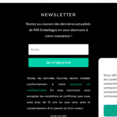
NEWSLETTER
Restez au courant des dernières actualités
de PAK Emballages en vous abonnant à
notre newsletter !
Je m'abonne
Pour offr
Toutes les données fournies seront traitées
les cooki
consenti
conformément à notre
politique de
comporte
confidentialité
. En vous inscrivant, vous
consenti
certaines
acceptez les conditions et confirmez que vous
avez plus de 13 ans ou que vous avez le
consentement d’un parent ou d’un tuteur.
plan du site