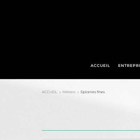
ACCUEIL
ENTREPR
ACCUEIL
Métiers
Epiceries fines
5
5