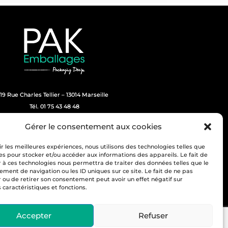
19 Rue Charles Tellier – 13014 Marseille
Tél. 01 75 43 48 48
Retrouvez-nous sur :
Gérer le consentement aux cookies
ir les meilleures expériences, nous utilisons des technologies telles que
es pour stocker et/ou accéder aux informations des appareils. Le fait de
r à ces technologies nous permettra de traiter des données telles que le
ment de navigation ou les ID uniques sur ce site. Le fait de ne pas
r ou de retirer son consentement peut avoir un effet négatif sur
 caractéristiques et fonctions.
Accepter
Refuser