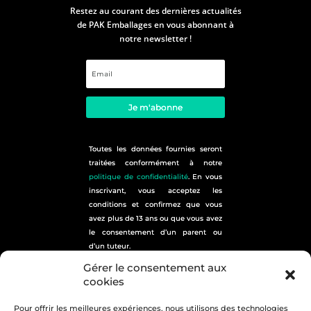
Restez au courant des dernières actualités
de PAK Emballages en vous abonnant à
notre newsletter !
Je m'abonne
Toutes les données fournies seront
traitées conformément à notre
politique de confidentialité
. En vous
inscrivant, vous acceptez les
conditions et confirmez que vous
avez plus de 13 ans ou que vous avez
le consentement d’un parent ou
d’un tuteur.
plan du site
Gérer le consentement aux
cookies
Pour offrir les meilleures expériences, nous utilisons des technologies