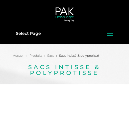
Select Page
Accueil
Produits
Sacs
Sacs intissé & polyprotissé
5
5
5
SACS INTISSE &
POLYPROTISSE