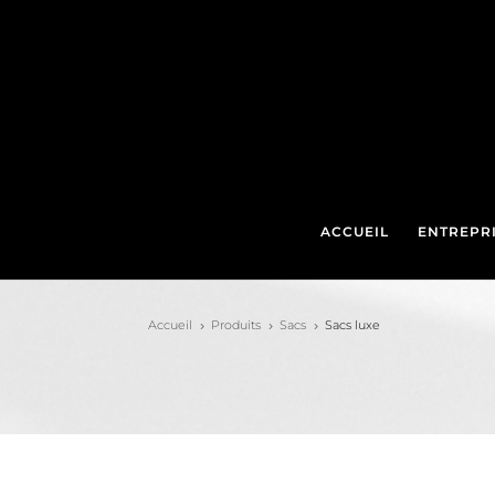
ACCUEIL
ENTREPR
Accueil
Produits
Sacs
Sacs luxe
5
5
5