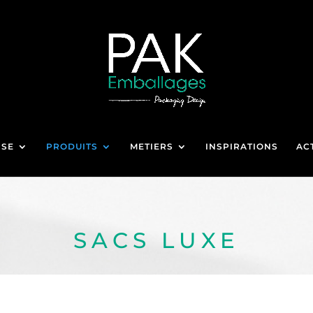
ISE
PRODUITS
METIERS
INSPIRATIONS
AC
SACS LUXE