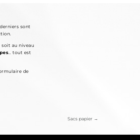
derniers sont
tion.
e soit au niveau
upes
… tout est
formulaire de
Sacs papier
→