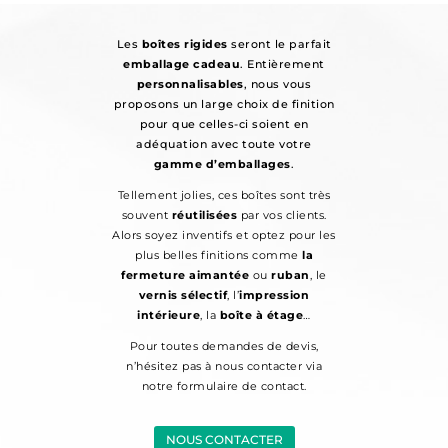
Les
boîtes rigides
seront le parfait
emballage cadeau
. Entièrement
personnalisables
, nous vous
proposons un large choix de finition
pour que celles-ci soient en
adéquation avec toute votre
gamme d’emballages
.
Tellement jolies, ces boîtes sont très
souvent
réutilisées
par vos clients.
Alors soyez inventifs et optez pour les
plus belles finitions comme
la
fermeture aimantée
ou
ruban
, le
vernis sélectif
, l’
impression
intérieure
, la
boîte à étage
…
Pour toutes demandes de devis,
n’hésitez pas à nous contacter via
notre formulaire de contact.
NOUS CONTACTER