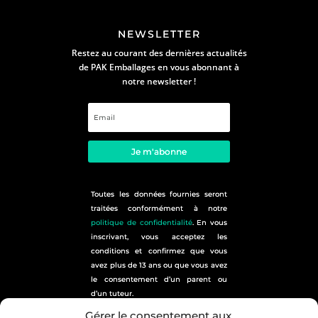
NEWSLETTER
Restez au courant des dernières actualités
de PAK Emballages en vous abonnant à
notre newsletter !
Je m'abonne
Toutes les données fournies seront
traitées conformément à notre
politique de confidentialité
. En vous
inscrivant, vous acceptez les
conditions et confirmez que vous
avez plus de 13 ans ou que vous avez
le consentement d’un parent ou
d’un tuteur.
plan du site
Gérer le consentement aux