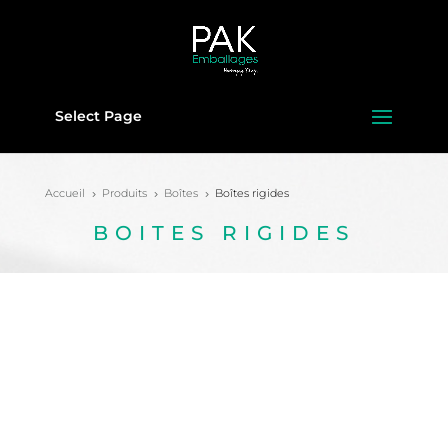
Select Page
Accueil
Produits
Boîtes
Boîtes rigides
5
5
5
BOITES RIGIDES