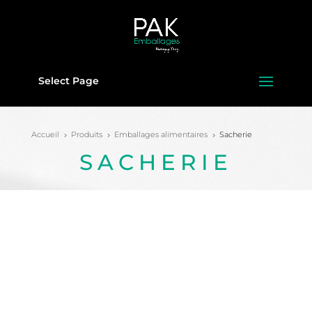
Select Page
Accueil
Produits
Emballages alimentaires
Sacherie
5
5
5
SACHERIE