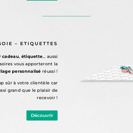
SOIE – ETIQUETTES
r cadeau
,
étiquette
… aussi
soires vous apporteront la
lage personnalisé
réussi !
p sûr à votre clientèle car
aussi grand que le plaisir de
recevoir !
Découvrir