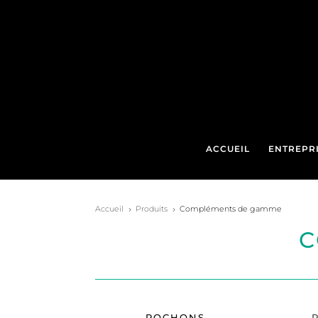
ACCUEIL
ENTREPR
Accueil
Produits
Compléments de gamme
5
5
C
POCHONS