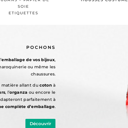
SOIE
ETIQUETTES
POCHONS
’
emballage de vos bijoux
,
 maroquinerie ou même les
chaussures.
 matière allant du
coton
à
urs
, l’
organza
ou encore le
’adapteront parfaitement à
 complète d’emballage
.
Découvrir