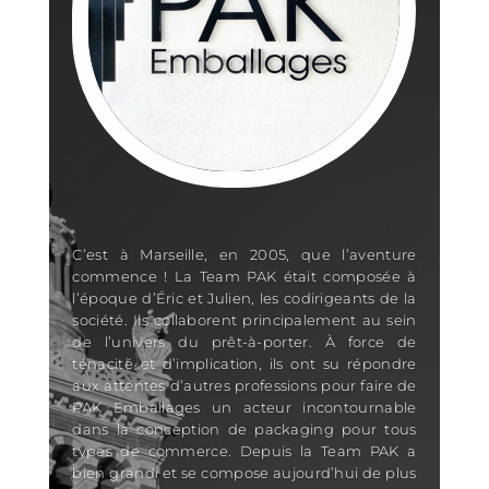
C’est à Marseille, en 2005, que l’aventure
commence ! La Team PAK était composée à
l’époque d’Éric et Julien, les codirigeants de la
société. Ils collaborent principalement au sein
de l’univers du prêt-à-porter. À force de
ténacité et d’implication, ils ont su répondre
aux attentes d’autres professions pour faire de
PAK Emballages un acteur incontournable
dans la conception de packaging pour tous
types de commerce. Depuis la Team PAK a
bien grandi et se compose aujourd’hui de plus