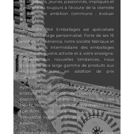
de 40 talents, jeunes, passionnés, impliqués et
dynamiques toujours à l’écoute de la clientèle
et avec une ambition commune : évoluer
encore !
La société PAK Emballages est spécialisée
dans l’emballage personnalisé. Forte de ses 16
années d’expérience, notre société fabrique et
importe sans intermédiaire des emballages
spécifiques à votre activité et à votre enseigne.
Sensibles aux nouvelles tendances, nous
proposons une large gamme de produits aux
multiples finitions en addition de prix
compétitifs.
Ayant un esprit novateur, nous élaborons nos
produits en fonction de l’identité et du
positionnement propre à chacun de nos
clients. Nous savons que chaque marché à sa
spécificité, alors, nous vous proposons une
démarche logistique au plus proche de vos
besoins.
N’hésitez pas à nous contacter pour nous faire