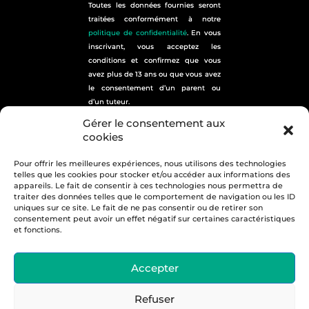
Toutes les données fournies seront
traitées conformément à notre
politique de confidentialité
. En vous
inscrivant, vous acceptez les
conditions et confirmez que vous
avez plus de 13 ans ou que vous avez
le consentement d’un parent ou
d’un tuteur.
plan du site
Gérer le consentement aux
cookies
Pour offrir les meilleures expériences, nous utilisons des technologies
telles que les cookies pour stocker et/ou accéder aux informations des
appareils. Le fait de consentir à ces technologies nous permettra de
traiter des données telles que le comportement de navigation ou les ID
uniques sur ce site. Le fait de ne pas consentir ou de retirer son
consentement peut avoir un effet négatif sur certaines caractéristiques
19 Rue Charles Tellier – 13014 Marseille
et fonctions.
Tél. 01 75 43 48 48
Retrouvez-nous sur :
Accepter
Refuser