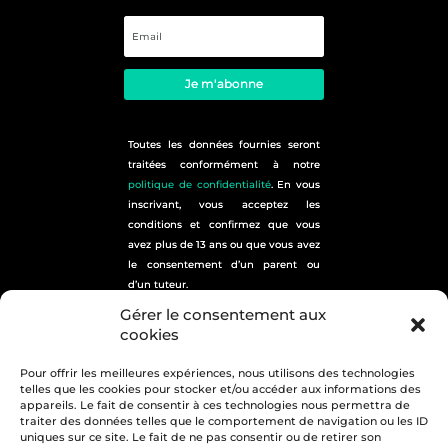
Je m'abonne
Toutes les données fournies seront
traitées conformément à notre
politique de confidentialité
. En vous
inscrivant, vous acceptez les
conditions et confirmez que vous
avez plus de 13 ans ou que vous avez
le consentement d’un parent ou
d’un tuteur.
plan du site
Gérer le consentement aux
cookies
Pour offrir les meilleures expériences, nous utilisons des technologies
telles que les cookies pour stocker et/ou accéder aux informations des
appareils. Le fait de consentir à ces technologies nous permettra de
traiter des données telles que le comportement de navigation ou les ID
uniques sur ce site. Le fait de ne pas consentir ou de retirer son