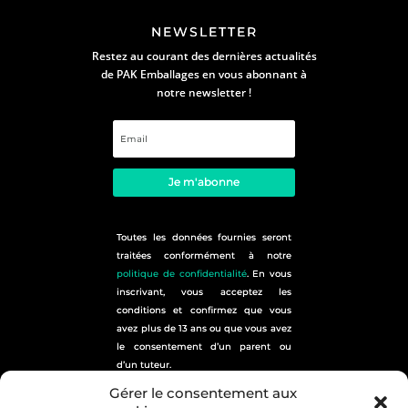
NEWSLETTER
Restez au courant des dernières actualités
de PAK Emballages en vous abonnant à
notre newsletter !
Je m'abonne
Toutes les données fournies seront
traitées conformément à notre
politique de confidentialité
. En vous
inscrivant, vous acceptez les
conditions et confirmez que vous
avez plus de 13 ans ou que vous avez
le consentement d’un parent ou
d’un tuteur.
plan du site
Gérer le consentement aux